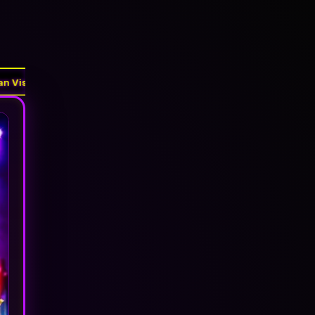
aling Keren di 2026