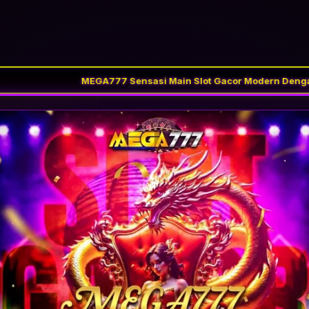
MEGA777 Sensasi Main Slot Gacor Modern Dengan Visual P